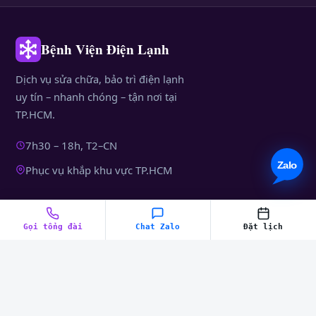
Bệnh Viện Điện Lạnh
Dịch vụ sửa chữa, bảo trì điện lạnh
uy tín – nhanh chóng – tận nơi tại
TP.HCM.
7h30 – 18h, T2–CN
Phục vụ khắp khu vực TP.HCM
DỊCH VỤ
Gọi tổng đài
Chat Zalo
Đặt lịch
Tư vấn sử dụng
Dịch vụ sửa chữa
Dịch vụ các quận
BÀI VIẾT MỚI