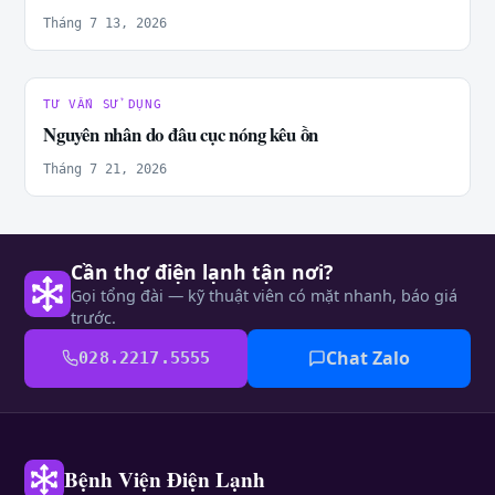
Tháng 7 13, 2026
TƯ VẤN SỬ DỤNG
Nguyên nhân do đâu cục nóng kêu ồn
Tháng 7 21, 2026
Cần thợ điện lạnh tận nơi?
Gọi tổng đài — kỹ thuật viên có mặt nhanh, báo giá
trước.
Chat Zalo
028.2217.5555
Bệnh Viện Điện Lạnh