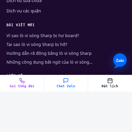
Dịch vụ sửa chữa
Dịch vụ các quận
BÀI VIẾT MỚI
Vì sao lò vi sóng Sharp bị hư board?
Tại sao lò vi sóng Sharp bị hở?
Hướng dẫn rã đông bằng lò vi sóng Sharp
Những công dụng bất ngờ của lò vi sóng…
LIÊN HỆ
028.2217.5555
Gọi tổng đài
Chat Zalo
Đặt lịch
028.7300.0204
Chat Zalo
Đặt lịch online