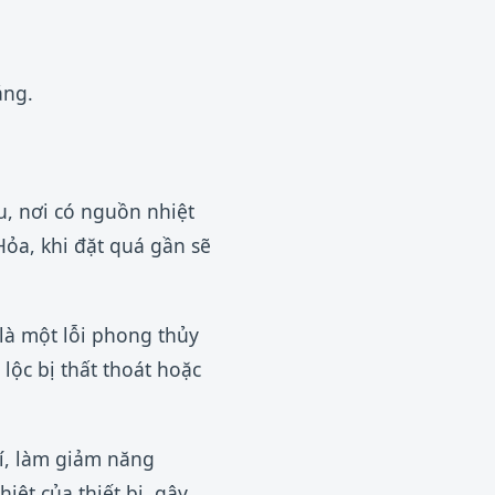
áng.
u, nơi có nguồn nhiệt
ỏa, khi đặt quá gần sẽ
 là một lỗi phong thủy
lộc bị thất thoát hoặc
hí, làm giảm năng
ệt của thiết bị, gây