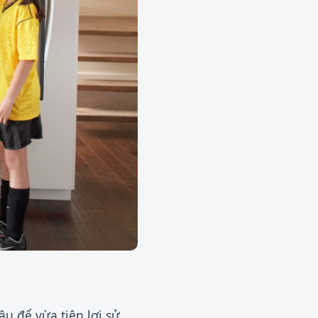
u để vừa tiện lợi sử