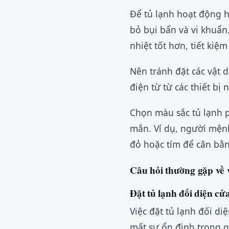
Để tủ lạnh hoạt động hi
bỏ bụi bẩn và vi khuẩn.
nhiệt tốt hơn, tiết kiệ
Nên tránh đặt các vật 
điện từ từ các thiết bị
Chọn màu sắc tủ lạnh 
mắn. Ví dụ, người mện
đỏ hoặc tím để cân bằ
Câu hỏi thường gặp về v
Đặt tủ lạnh đối diện c
Việc đặt tủ lạnh đối di
mất sự ổn định trong g