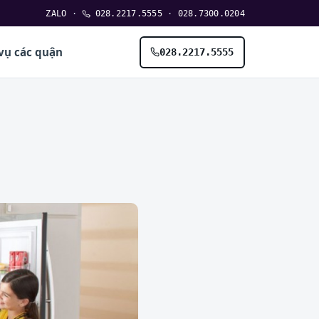
ZALO
·
028.2217.5555
·
028.7300.0204
vụ các quận
028.2217.5555