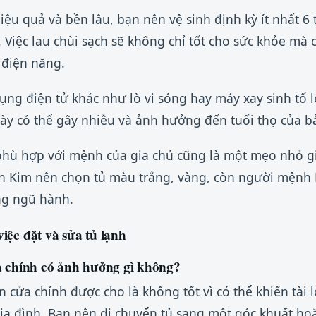
ệu quả và bền lâu, bạn nên vệ sinh định kỳ ít nhất 6 
 Việc lau chùi sạch sẽ không chỉ tốt cho sức khỏe mà 
m điện năng.
dụng điện tử khác như lò vi sóng hay máy xay sinh tố 
 này có thể gây nhiễu và ảnh hưởng đến tuổi thọ của b
phù hợp với mệnh của gia chủ cũng là một mẹo nhỏ 
h Kim nên chọn tủ màu trắng, vàng, còn người mệnh
ng ngũ hành.
iệc đặt và sửa tủ lạnh
ửa chính có ảnh hưởng gì không?
ện cửa chính được cho là không tốt vì có thể khiến tài l
ia đình. Bạn nên di chuyển tủ sang một góc khuất ho