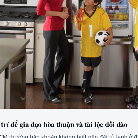
trí để gia đạo hòa thuận và tài lộc dồi dào
HCM thường băn khoăn không biết nên đặt tủ lạnh ở đâ