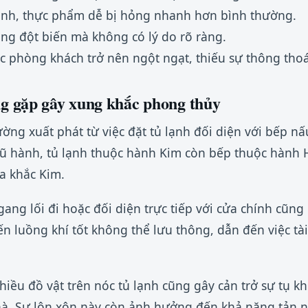
ịnh, thực phẩm dễ bị hỏng nhanh hơn bình thường.
ăng đột biến mà không có lý do rõ ràng.
 phòng khách trở nên ngột ngạt, thiếu sự thông tho
g gặp gây xung khắc phong thủy
ng xuất phát từ việc đặt tủ lạnh đối diện với bếp nấ
ũ hành, tủ lạnh thuộc hành Kim còn bếp thuộc hành H
a khắc Kim.
gang lối đi hoặc đối diện trực tiếp với cửa chính cũng
n luồng khí tốt không thể lưu thông, dẫn đến việc tài 
hiều đồ vật trên nóc tủ lạnh cũng gây cản trở sự tụ k
hà. Sự lộn xộn này còn ảnh hưởng đến khả năng tản nhi